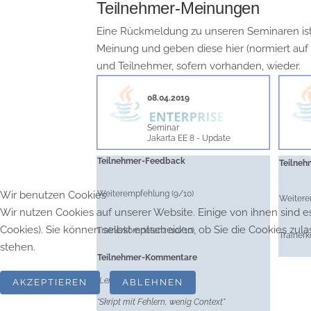
Teilnehmer-Meinungen
Eine Rückmeldung zu unseren Seminaren ist u
Meinung und geben diese hier (normiert a
und Teilnehmer, sofern vorhanden, wieder.
08.04.2019
Seminar
Jakarta EE 8 - Update
Teilnehmer-Feedback
Teilne
Wir benutzen Cookies
Weiterempfehlung (9/10)
Weitere
Wir nutzen Cookies auf unserer Website. Einige von ihnen sind e
Cookies). Sie können selbst entscheiden, ob Sie die Cookies zul
Trainerkompetenz (10/10)
Trainer
stehen.
Teilnehmer-Kommentare
"Leider teils wenig Zeit”
AKZEPTIEREN
ABLEHNEN
"Skript mit Fehlern, wenig Context"