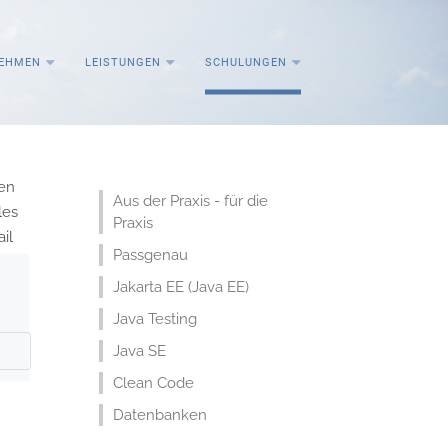
EHMEN
LEISTUNGEN
SCHULUNGEN
en
Aus der Praxis - für die
les
Praxis
il
Passgenau
Jakarta EE (Java EE)
Java Testing
Java SE
Clean Code
Datenbanken