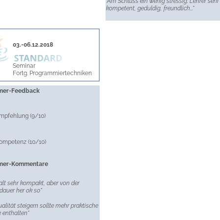
"Am Schluss ein wenig stressig. Lehrer sehr
kompetent, geduldig, freundlich..."
03.-06.12.2018
Seminar
Fortg. Programmiertechniken
hmer-Feedback
mpfehlung (9/10)
kompetenz (10/10)
hmer-Kommentare
alt sehr kompakt, aber von der
auer her ok so"
alität steigern sollte mehr praktische
e enthalten"