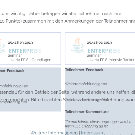
ns wichtig. Daher befragen wir alle Teilnehmer nach ihrer
uf 10 Punkte) zusammen mit den Anmerkungen der Teilnehmerinn
25.-28.03.2019
25.-28.02.2019
Seminar
Seminar
Jakarta EE 8 - Grundlagen
Jakarta EE 8-Intensiv Backe
Teilnehmer-Feedback
hmer-Feedback
Weiterempfehlung (9/10)
mpfehlung (9/10)
ssenziell für den Betrieb der Seite, während andere uns helfen, 
assen möchten. Bitte beachten Sie, dass bei einer Ablehnung womö
Trainerkompetenz (9/10)
kompetenz (9/10)
Teilnehmer-Kommentare
"Tempo könnte etwas angezogen werden
wenn JEE Erfahrung da ist"
Weitere Informationen
|
Impressum