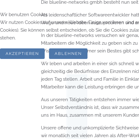
Die blueline-networks gmbh besteht nun seit
Wir benutzen Cookies
Als leidenschaftlicher Softwareentwickler ha
Wir nutzen Cookies auf unserer Website. Einige von ihnen sind e
Wege und neue Ideen auszuprobieren und 
Cookies). Sie können selbst entscheiden, ob Sie die Cookies zul
In der blueline-networks versuchen wir gena
stehen.
Mitarbeitern die Möglichkeit zu geben sich zu
Wissen, dass jeder immer sein Bestes gibt sch
AKZEPTIEREN
ABLEHNEN
Wir leben und arbeiten in einer sich schnel
gleichzeitig die Bedürfnisse des Einzelnen ni
jeden Tag stellen. Arbeit und Familie in Einkl
Mitarbeiter kann die Leistung erbringen die 
Aus unseren Tätigkeiten entstehen immer wi
Unser Selbstverständnis ist, dass wir zusam
uns im Haus, zusammen mit unserem Kunden 
Unsere offene und unkomplizierte Sichtweise 
wir monatlich seit vielen Jahren als After-Wor