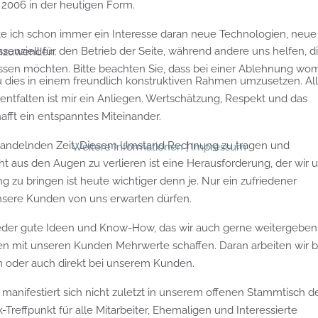
 2006 in der heutigen Form.
tte ich schon immer ein Interesse daran neue Technologien, neue
ssenziell für den Betrieb der Seite, während andere uns helfen, 
anzuwenden.
assen möchten. Bitte beachten Sie, dass bei einer Ablehnung womö
u dies in einem freundlich konstruktiven Rahmen umzusetzen. Al
 entfalten ist mir ein Anliegen. Wertschätzung, Respekt und das
afft ein entspanntes Miteinander.
l wandelnden Zeit. Diesem Umstand Rechnung zu tragen und
Weitere Informationen
|
Impressum
cht aus den Augen zu verlieren ist eine Herausforderung, der wir 
ang zu bringen ist heute wichtiger denn je. Nur ein zufriedener
unsere Kunden von uns erwarten dürfen.
eder gute Ideen und Know-How, das wir auch gerne weitergeben
men mit unseren Kunden Mehrwerte schaffen. Daran arbeiten wir b
oder auch direkt bei unserem Kunden.
manifestiert sich nicht zuletzt in unserem offenen Stammtisch d
k-Treffpunkt für alle Mitarbeiter, Ehemaligen und Interessierte