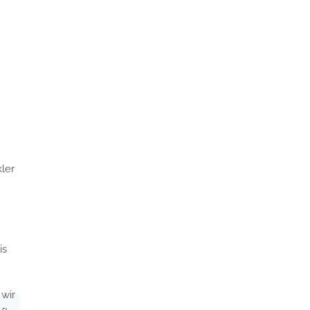
ler
is
 wir